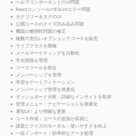
ヘルプコンポーネントのUI問題
ReactコンソールのESLintエラー問題
カテゴリー＆タグのUI
公開コースのクイズ読み込み問題
機能の脆弱性問題の修正
複数の支払いオプションでコースを販売
ライブクラスを開催
メールマーケティングを自動化
学生関係を管理
コースツールを統合
メンバーシップを管理
学習をゲーミフィケーション
メンバーシップ管理を簡素化
ダッシュボード分析：詳細なインサイトを取得
管理メニュー：ナビゲーションを簡素化
通知UI：より明確な更新
コース作成：コースの追加が容易に
課題とクイズのモーダル：使いやすさを向上
一括インポート：効率的なデータ処理