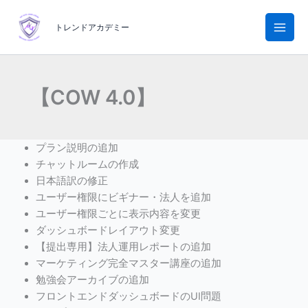
内
容
トレンドアカデミー
を
ス
キ
ッ
【COW 4.0】
プ
プラン説明の追加
チャットルームの作成
日本語訳の修正
ユーザー権限にビギナー・法人を追加
ユーザー権限ごとに表示内容を変更
ダッシュボードレイアウト変更
【提出専用】法人運用レポートの追加
マーケティング完全マスター講座の追加
勉強会アーカイブの追加
フロントエンドダッシュボードのUI問題