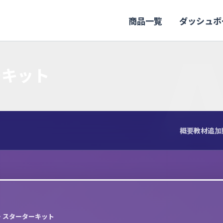
商品一覧
ダッシュボ
ーキット
概要
教材
追加
 スターターキット