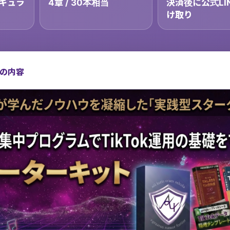
リキュラ
4章 / 30本相当
決済後に公式LI
け取り
の内容