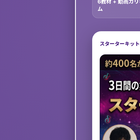
6教材 + 動画カ
ム
スターターキット