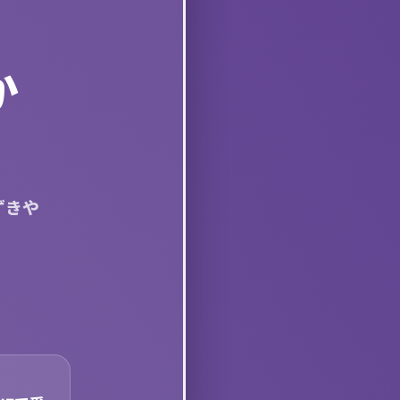
か
ずきや