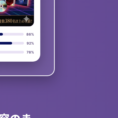
86%
92%
78%