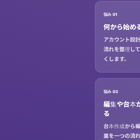
悩み 01
何から始め
アカウント設
流れを整理し
くします。
悩み 03
編集や台本
る
台本作成から
業を一つの流