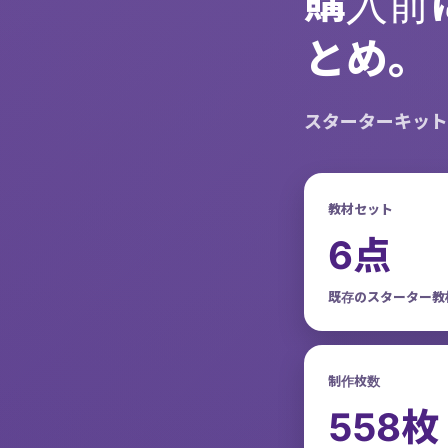
購入前
とめ。
スターターキット
教材セット
6点
既存のスターター教
制作枚数
558枚