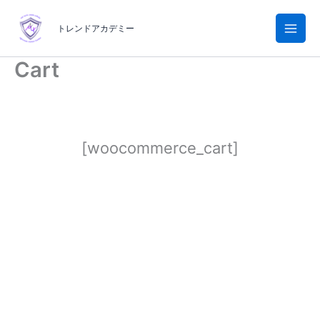
内
容
トレンドアカデミー
を
ス
Cart
キ
ッ
プ
[woocommerce_cart]