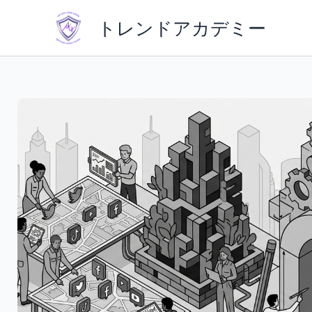
内
トレンドアカデミー
容
を
ス
キ
ッ
プ