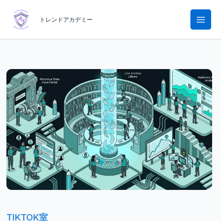
内
容
トレンドアカデミー
を
ス
キ
ッ
プ
TIKTOK室