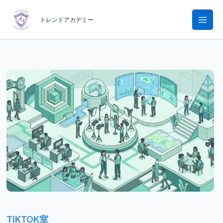
内
容
トレンドアカデミー
を
ス
キ
ッ
プ
TIKTOK室