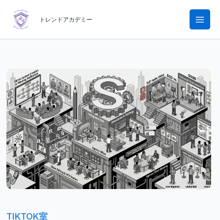
内
容
トレンドアカデミー
を
ス
キ
ッ
プ
TIKTOK室