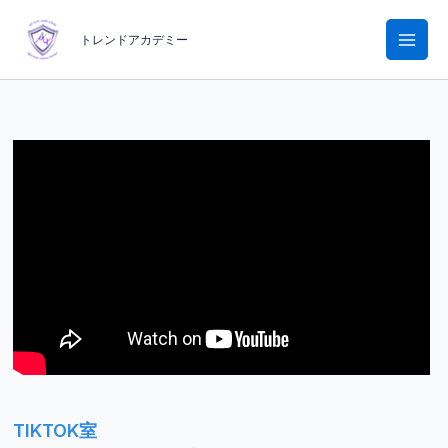
内
容
トレンドアカデミー
を
ス
キ
ッ
プ
TIKTOK室