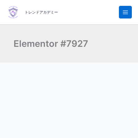
内
容
トレンドアカデミー
を
ス
キ
ッ
Elementor #7927
プ