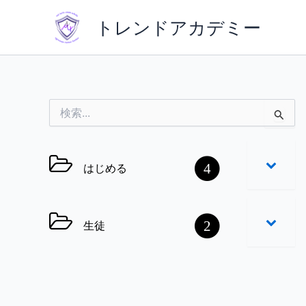
内
トレンドアカデミー
容
を
ス
キ
ッ
検
プ
索
対
象
はじめる
4
:
生徒
2