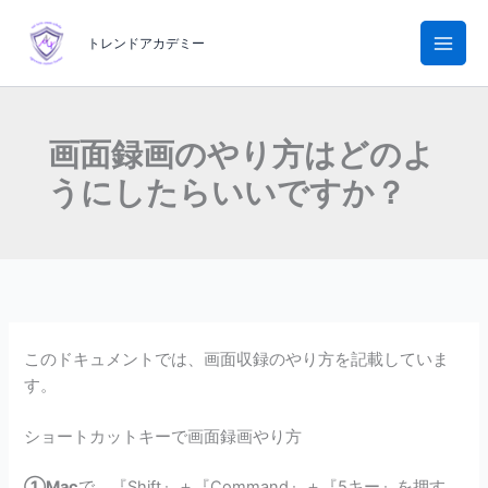
内
容
トレンドアカデミー
を
ス
キ
ッ
画面録画のやり方はどのよ
プ
うにしたらいいですか？
このドキュメントでは、画面収録のやり方を記載していま
す。
ショートカットキーで画面録画やり方
①Mac
で、『Shift』＋『Command』＋『5キー』を押す。