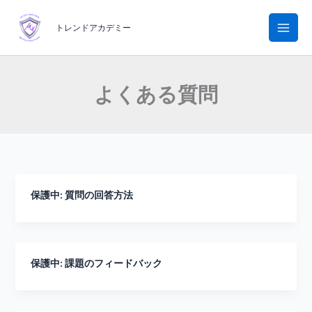
内
容
トレンドアカデミー
を
ス
キ
よくある質問
ッ
プ
保護中: 質問の回答方法
保護中: 課題のフィードバック