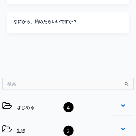
なにから、始めたらいいですか？
検
索
対
象
4
はじめる
:
2
生徒