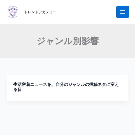
内
容
トレンドアカデミー
を
ス
キ
ジャンル別影響
ッ
プ
生活密着ニュースを、自分のジャンルの投稿ネタに変え
る日